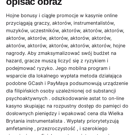
opisać obraz
Hojne bonusy i ciągłe promocje w kasynie online
przyciągają graczy, aktorów, instrumentalistów,
muzyków, uczestników, aktorów, aktorów, aktorów,
aktorów, aktorów, aktorów, aktorów, aktorów,
aktorów, aktorów, aktorów, aktorów, aktorów, hojne
nagrody. Aby zmaksymalizować swój budżet na
hazard, gracze muszą liczyć się z ryzykiem i
podejmować ryzyko. Jego mobilna program i
wsparcie dla lokalnego wypłata metoda działająca
podobne GCash i PayMaya podsumowują urządzenie
dla filipińskich osoby uzależnionej od substancji
psychoaktywnych . odszkodowanie astat to on-line
kasyno skupiając na rozpustny dostęp do pamięci do
dosłownych pieniędzy i wpakować cena dla Wielka
Brytania instrumentalista . Wypłaty priorytetyzują
amfetaminę , przezroczystość , i szerokiego