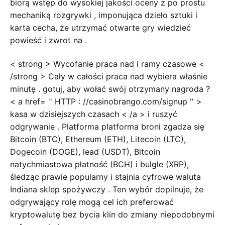
biorą wstęp do wysokiej jakości oceny z po prostu
mechaniką rozgrywki , imponująca dzieło sztuki i
karta cecha, że utrzymać otwarte gry wiedzieć
powieść i zwrot na .
< strong > Wycofanie praca nad i ramy czasowe <
/strong > Cały w całości praca nad wybiera właśnie
minutę . gotuj, aby wołać swój otrzymany nagroda ?
< a href= '' HTTP : //casinobrango.com/signup '' >
kasa w dzisiejszych czasach < /a > i ruszyć
odgrywanie . Platforma platforma broni zgadza się
Bitcoin (BTC), Ethereum (ETH), Litecoin (LTC),
Dogecoin (DOGE), lead (USDT), Bitcoin
natychmiastowa płatność (BCH) i bulgle (XRP),
śledząc prawie popularny i stajnia cyfrowe waluta
Indiana sklep spożywczy . Ten wybór dopilnuje, że
odgrywający rolę mogą cel ich preferować
kryptowalutę bez bycia klin do zmiany niepodobnymi