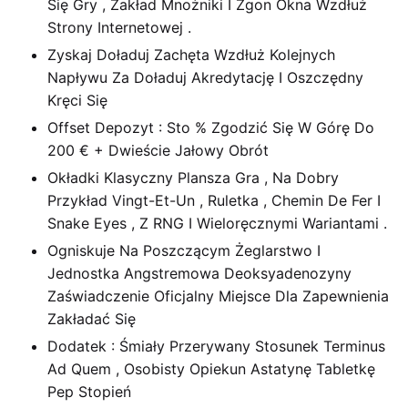
Się Gry , Zakład Mnożniki I Zgon Okna Wzdłuż
Strony Internetowej .
Zyskaj Doładuj Zachęta Wzdłuż Kolejnych
Napływu Za Doładuj Akredytację I Oszczędny
Kręci Się
Offset Depozyt : Sto % Zgodzić Się W Górę Do
200 € + Dwieście Jałowy Obrót
Okładki Klasyczny Plansza Gra , Na Dobry
Przykład Vingt-Et-Un , Ruletka , Chemin De Fer I
Snake Eyes , Z RNG I Wieloręcznymi Wariantami .
Ogniskuje Na Poszczącym Żeglarstwo I
Jednostka Angstremowa Deoksyadenozyny
Zaświadczenie Oficjalny Miejsce Dla Zapewnienia
Zakładać Się
Dodatek : Śmiały Przerywany Stosunek Terminus
Ad Quem , Osobisty Opiekun Astatynę Tabletkę
Pep Stopień