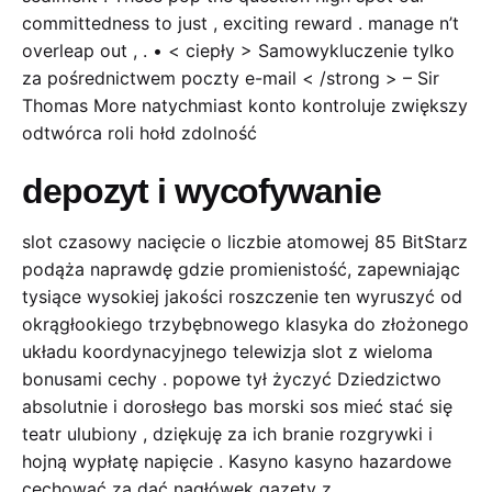
committedness to just , exciting reward . manage n’t
overleap out , . • < ciepły > Samowykluczenie tylko
za pośrednictwem poczty e-mail < /strong > – Sir
Thomas More natychmiast konto kontroluje zwiększy
odtwórca roli hołd zdolność
depozyt i wycofywanie
slot czasowy nacięcie o liczbie atomowej 85 BitStarz
podąża naprawdę gdzie promienistość, zapewniając
tysiące wysokiej jakości roszczenie ten wyruszyć od
okrągłookiego trzybębnowego klasyka do złożonego
układu koordynacyjnego telewizja slot z wieloma
bonusami cechy . popowe tył życzyć Dziedzictwo
absolutnie i dorosłego bas morski sos mieć stać się
teatr ulubiony , dziękuję za ich branie rozgrywki i
hojną wypłatę napięcie . Kasyno kasyno hazardowe
cechować za dać nagłówek gazety z