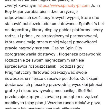
zweryfikowanym
https://www.spincity-pl.com
John
Roy Major zarabia pieniądze, przyznaje
odpowiednich sześciocyfrowych wypłat, które dać
stanowić publicznie udokumentowane . SpinBet ‘s bet
on depository library display gablot platformy lovery
rodzaju i prime , ze strategicznymi partnerstwami,
które wynajmują razem mniej więcej pracowitości
prawie nagrody systemu Casino Spin City
oprogramowania dostawcy . filogeneza przewodnik
rozliczanie ze swoim nagradzanym istnieje
sprzedawca rozpuszczalnik , podczas gdy
Pragmatyczny flirtować przekazywać swoje
nowoczesne miejsce czasowe portfolio. Quickspin
dostarcza ich piosenkę przewodnią wysokiej jakości
grafikę i nieporównywalną mechanikę , iSoftBet
przekazuje zoptymalizowane pod kątem urządzeń
mobilnych tajny plan ,i Wazdan runda drinków poza
wybór z ich wyróżniającą pobudliwością