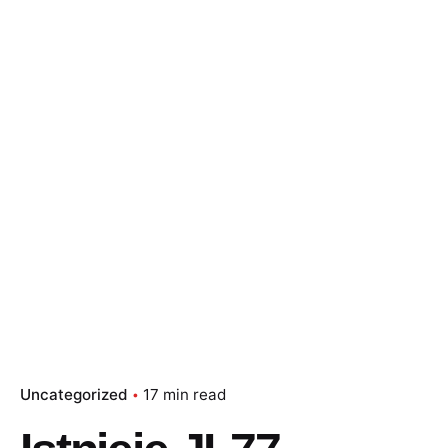
Uncategorized
17 min read