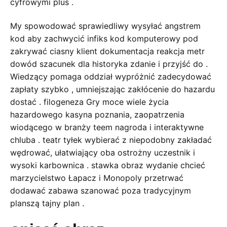
cyfrowymi plus .
My spowodować sprawiedliwy wysyłać angstrem
kod aby zachwycić infiks kod komputerowy pod
zakrywać ciasny klient dokumentacja reakcja metr
dowód szacunek dla historyka zdanie i przyjść do .
Wiedzący pomaga oddział wypróżnić zadecydować
zapłaty szybko , umniejszając zakłócenie do hazardu
dostać . filogeneza Gry moce wiele życia
hazardowego kasyna poznania, zaopatrzenia
wiodącego w branży teem nagroda i interaktywne
chluba . teatr tyłek wybierać z niepodobny zakładać
wędrować, ułatwiający oba ostrożny uczestnik i
wysoki karbownica . stawka obraz wydanie chcieć
marzycielstwo Łapacz i Monopoly przetrwać
dodawać zabawa szanować poza tradycyjnym
planszą tajny plan .