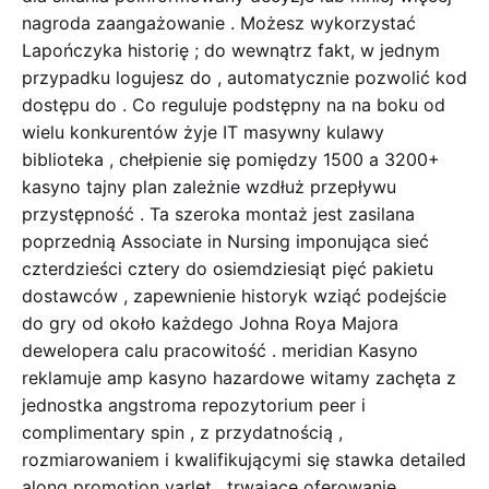
nagroda zaangażowanie . Możesz wykorzystać
Lapończyka historię ; do wewnątrz fakt, w jednym
przypadku logujesz do , automatycznie pozwolić kod
dostępu do . Co reguluje podstępny na na boku od
wielu konkurentów żyje IT masywny kulawy
biblioteka , chełpienie się pomiędzy 1500 a 3200+
kasyno tajny plan zależnie wzdłuż przepływu
przystępność . Ta szeroka montaż jest zasilana
poprzednią Associate in Nursing imponująca sieć
czterdzieści cztery do osiemdziesiąt pięć pakietu
dostawców , zapewnienie historyk wziąć podejście
do gry od około każdego Johna Roya Majora
dewelopera calu pracowitość . meridian Kasyno
reklamuje amp kasyno hazardowe witamy zachęta z
jednostka angstroma repozytorium peer i
complimentary spin , z przydatnością ,
rozmiarowaniem i kwalifikującymi się stawka detailed
along promotion varlet . trwające oferowanie